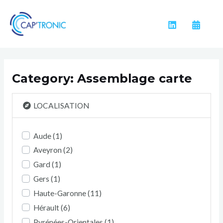
Aller
au
contenu
Category: Assemblage carte
LOCALISATION
Aude
(1)
Aveyron
(2)
Gard
(1)
Gers
(1)
Haute-Garonne
(11)
Hérault
(6)
Pyrénées-Orientales
(1)