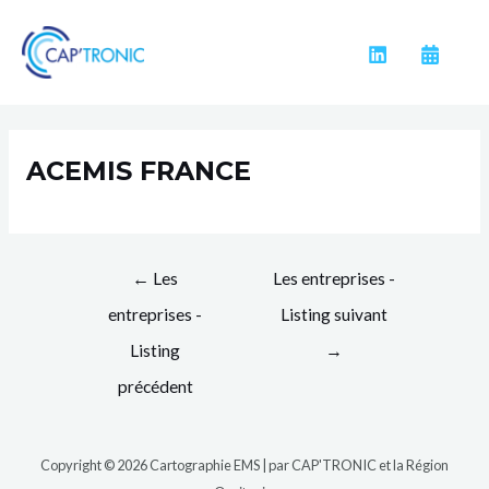
Aller
Navigation
au
des
contenu
articles
ACEMIS FRANCE
←
Les
Les entreprises -
entreprises -
Listing suivant
Listing
→
précédent
Copyright © 2026 Cartographie EMS | par CAP'TRONIC et la Région